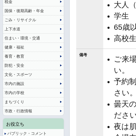
税金
大人（
国保・後期高齢・年金
学生 
ごみ・リサイクル
65歳
上下水道
高校
住まい・環境・交通
健康・福祉
備考
養育・教育
ご来
防犯・安全
い。
文化・スポーツ
予約
市内の施設
さい
市内の学校
まちづくり
曇天
市政・行政情報
ださ
お役立ち
夜は
パブリック・コメント