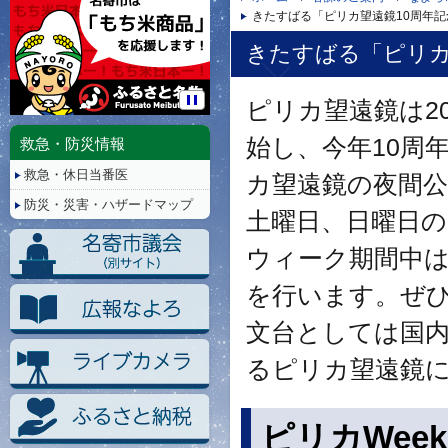
きたすばる「ピリカ望遠鏡10周年記念
きたすばる「ピリカ望
ピリカ望遠鏡は20
停
止/
始し、今年10周
救急・防災情報
再
救急・休日当番医
生
カ望遠鏡の夜間公
防災・災害・ハザードマップ
土曜日、日曜日
ウィーク期間中
を行います。ぜ
文台としては国内
るピリカ望遠鏡
ピリカWeek