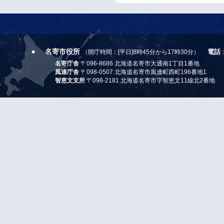
名寄市役所
電話
（開庁時間：[平日]8時45分から17時30分）
名寄庁舎
〒096-8686 北海道名寄市大通南1丁目1番地
風連庁舎
〒098-0507 北海道名寄市風連町西町196番地1
智恵文支所
〒098-2181 北海道名寄市字智恵文11線北2番地