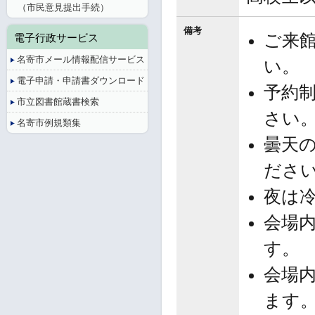
（市民意見提出手続）
備考
ご来
電子行政サービス
名寄市メール情報配信サービス
い。
電子申請・申請書ダウンロード
予約
市立図書館蔵書検索
さい
名寄市例規類集
曇天
ださ
夜は
会場
す。
会場
ます