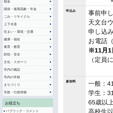
税金
国保・後期高齢・年金
申込み
事前申し
ごみ・リサイクル
天文台
上下水道
申し込み
住まい・環境・交通
健康・福祉
お電話（
養育・教育
※11月
防犯・安全
（定員
文化・スポーツ
市内の施設
市内の学校
参加料
一般：4
まちづくり
学生：3
市政・行政情報
65歳以上
お役立ち
高校生
パブリック・コメント