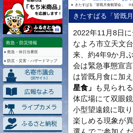
きたすばる「皆既月食観望会」 ※
きたすばる「皆既月
2022年11月
停
止/
なよろ市立天文台
救急・防災情報
再
救急・休日当番医
生
来、約4年9か月ぶ
防災・災害・ハザードマップ
会は緊急事態宣
は皆既月食に加
星食」
も見られ
体広場にて双眼
小型望遠鏡に取
楽しめる現象が
選んでご参加く