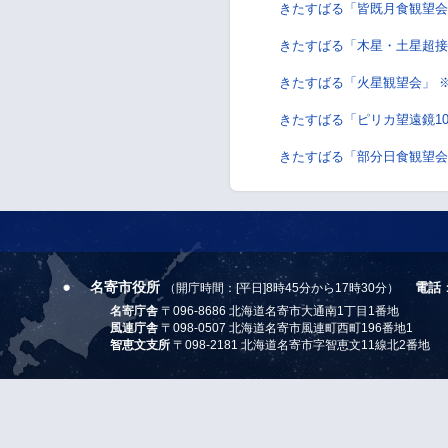
きたすばる「皆既月食観望会
きたすばる「木星・土星超接
きたすばる「火星観望会」 
きたすばる「ピリカ望遠鏡10周
きたすばる「部分日食観望会
名寄市役所
電話
（開庁時間：[平日]8時45分から17時30分）
名寄庁舎
〒096-8686 北海道名寄市大通南1丁目1番地
風連庁舎
〒098-0507 北海道名寄市風連町西町196番地1
智恵文支所
〒098-2181 北海道名寄市字智恵文11線北2番地