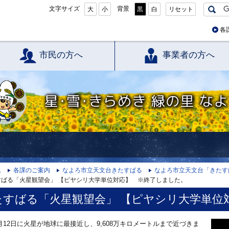
文字サイズ
背景
大
小
黒
白
リセット
各
市民の方へ
事業者の方へ
星・雪・きらめき 緑の里 なよろ
ム
各課のご案内
なよろ市立天文台きたすばる
なよろ市立天文台「きたす
すばる「火星観望会」 【ピヤシリ大学単位対応】 ※終了しました。
たすばる「火星観望会」 【ピヤシリ大学単位
月12日に火星が地球に最接近し、9,608万キロメートルまで近づきま