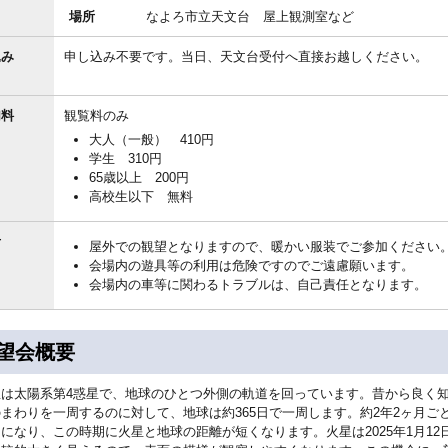
場所
なよろ市立天文台 屋上観測室など
込み
申し込み不要です。当日、天文台受付へ直接お越しください。
加料
観覧料のみ
大人（一般） 410円
学生 310円
65歳以上 200円
高校生以下 無料
考
屋外での観望となりますので、暖かい服装でご参加ください
会場内の遊具等の利用は危険ですのでご遠慮願います。
会場内の車等に関わるトラブルは、自己責任となります。
望会概要
星は太陽系第4惑星で、地球のひとつ外側の軌道を回っています。昔から良く知
まわりを一周するのに対して、地球は約365日で一周します。約2年2ヶ月
になり、この時期に火星と地球の距離が短くなります。火星は2025年1月1