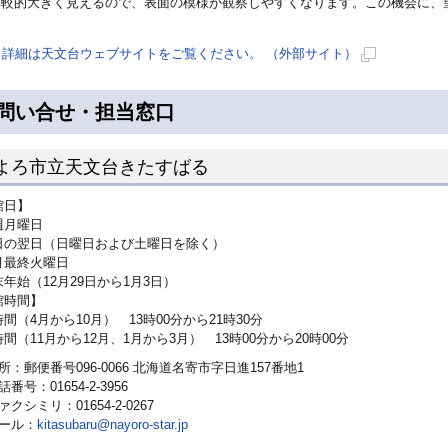
比較的大きく見えるので、表面の模様が観察しやすくなります。この機会に、
。
詳細は天文台ウェブサイトをご覧ください。 （外部サイト）
新
規
問い合せ・担当窓口
ペ
ー
よろ市立天文台きたすばる
ジ
で
館日】
開
月曜日
き
の翌日（日曜日および土曜日を除く）
ま
最終火曜日
年始（12月29日から1月3日）
す
館時間】
（4月から10月） 13時00分から21時30分
（11月から12月、1月から3月） 13時00分から20時00分
所：郵便番号096-0066 北海道名寄市字日進157番地1
話番号：01654-2-3956
ァクシミリ：01654-2-0267
ール：
kitasubaru@nayoro-star.jp