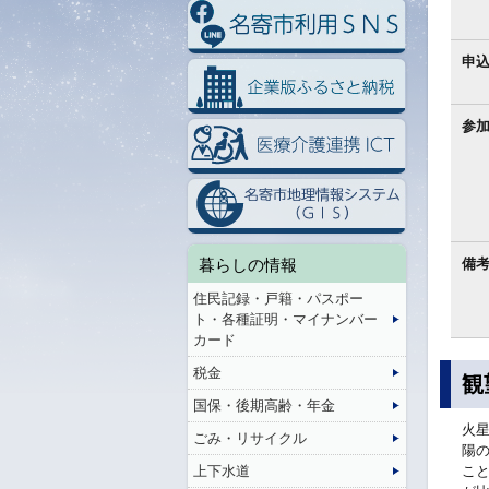
申
参
暮らしの情報
備
住民記録・戸籍・パスポー
ト・各種証明・マイナンバー
カード
税金
観
国保・後期高齢・年金
火
ごみ・リサイクル
陽の
上下水道
こと