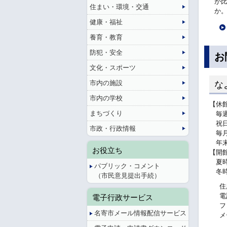
が
住まい・環境・交通
か
健康・福祉
養育・教育
防犯・安全
お
文化・スポーツ
市内の施設
な
市内の学校
【休
まちづくり
毎週
祝日
市政・行政情報
毎月
年末
お役立ち
【開
夏時間
パブリック・コメント
冬時間
（市民意見提出手続）
住
電
電子行政サービス
フ
名寄市メール情報配信サービス
メ