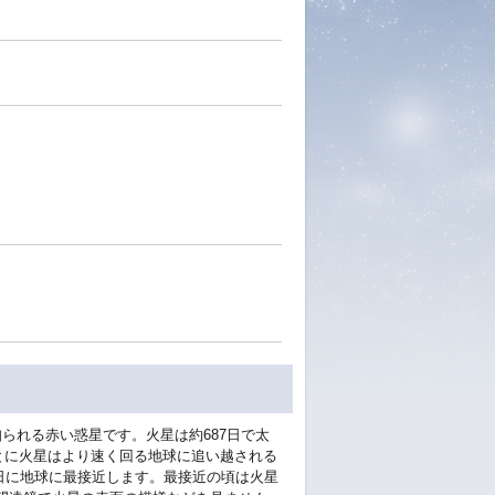
。
られる赤い惑星です。火星は約687日で太
ごとに火星はより速く回る地球に追い越される
2日に地球に最接近します。最接近の頃は火星