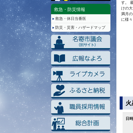
停
す。 
止/
けの大
救急・防災情報
再
満月の
救急・休日当番医
生
に様々
防災・災害・ハザードマップ
火
日