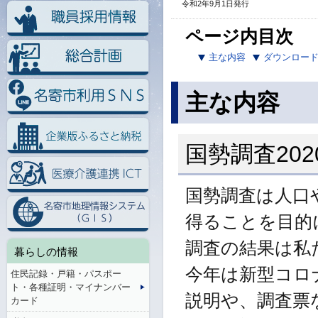
令和2年9月1日発行
ページ内目次
主な内容
ダウンロー
主な内容
国勢調査20
国勢調査は人口
得ることを目的
調査の結果は私
暮らしの情報
今年は新型コロ
住民記録・戸籍・パスポー
ト・各種証明・マイナンバー
説明や、調査票
カード