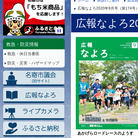
ホーム
各課のご案内
総合政
広報なよろ2020年9月号（第174号
広報なよろ20
停
止/
救急・防災情報
再
救急・休日当番医
生
防災・災害・ハザードマップ
あかげらロードレースのようす