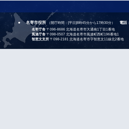
名寄市役所
電話
（開庁時間：[平日]8時45分から17時30分）
名寄庁舎
〒096-8686 北海道名寄市大通南1丁目1番地
風連庁舎
〒098-0507 北海道名寄市風連町西町196番地1
智恵文支所
〒098-2181 北海道名寄市字智恵文11線北2番地