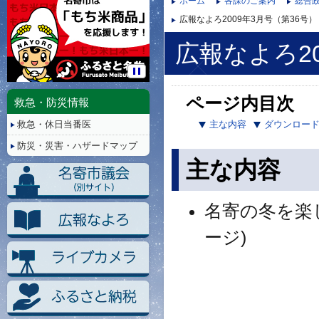
ホーム
各課のご案内
総合政
広報なよろ2009年3月号（第36号）
広報なよろ20
停
止/
ページ内目次
救急・防災情報
再
救急・休日当番医
主な内容
ダウンロー
生
防災・災害・ハザードマップ
主な内容
名寄の冬を楽
ージ)