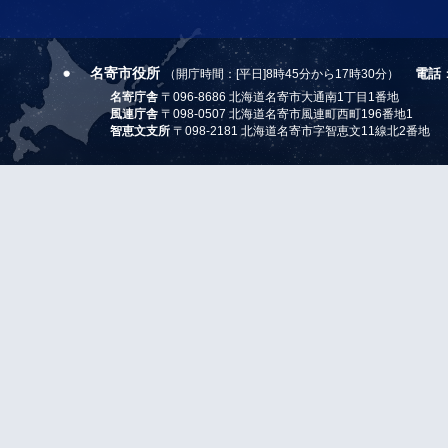
名寄市役所
電話
（開庁時間：[平日]8時45分から17時30分）
名寄庁舎
〒096-8686 北海道名寄市大通南1丁目1番地
風連庁舎
〒098-0507 北海道名寄市風連町西町196番地1
智恵文支所
〒098-2181 北海道名寄市字智恵文11線北2番地