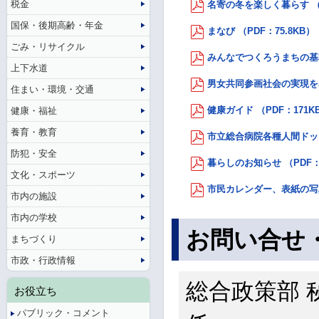
税金
名寄の冬を楽しく暮らす （P
国保・後期高齢・年金
まなび （PDF：75.8KB）
ごみ・リサイクル
みんなでつくろうまちの基本
上下水道
男女共同参画社会の実現をめ
住まい・環境・交通
健康ガイド （PDF：171K
健康・福祉
養育・教育
市立総合病院各種人間ドックの
防犯・安全
暮らしのお知らせ （PDF：
文化・スポーツ
市民カレンダー、表紙の写真
市内の施設
市内の学校
お問い合せ
まちづくり
市政・行政情報
総合政策部 
お役立ち
パブリック・コメント