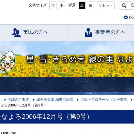
文字サイズ
背景
大
小
黒
白
リセット
各
市民の方へ
事業者の方へ
星・雪・きらめき 緑の里 なよろ
ム
各課のご案内
総合政策部 秘書広報課
広報・プロモーション推進係
よろ2006年12月号（第9号）
なよろ2006年12月号（第9号）
ージ内目次