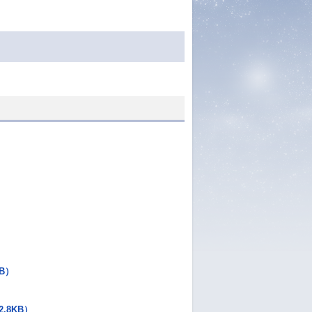
B）
.8KB）