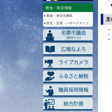
停
止/
救急・防災情報
再
救急・休日当番医
生
主
防災・災害・ハザードマップ